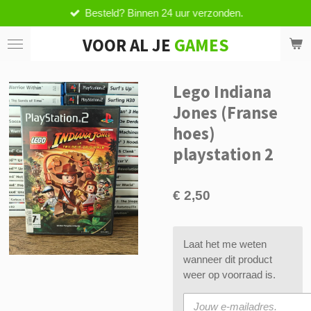
Besteld? Binnen 24 uur verzonden.
Ga
direct
VOOR AL JE
GAMES
naar
de
hoofdinhoud
Lego Indiana
Jones (Franse
hoes)
playstation 2
€ 2,50
Laat het me weten
wanneer dit product
weer op voorraad is.