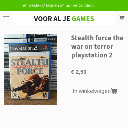
esteld? Binnen 24 uur verzonden.
V
Ga
direct
VOOR AL JE
GAMES
naar
de
hoofdinhoud
Stealth force the
war on terror
playstation 2
€ 2,50
In winkelwagen