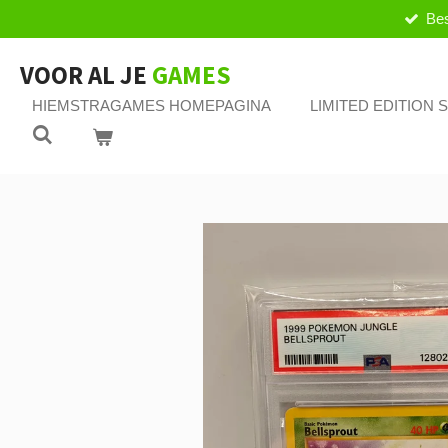
Bes
Ga
direct
naar
VOOR AL JE
GAMES
de
HIEMSTRAGAMES HOMEPAGINA
LIMITED EDITION
hoofdinhoud