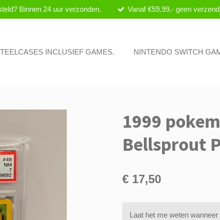
teld? Binnen 24 uur verzonden.
Vanaf €59.99,- geen verzend
 STEELCASES INCLUSIEF GAMES.
NINTENDO SWITCH GA
1999 pokem
Bellsprout 
€ 17,50
Laat het me weten wanneer d