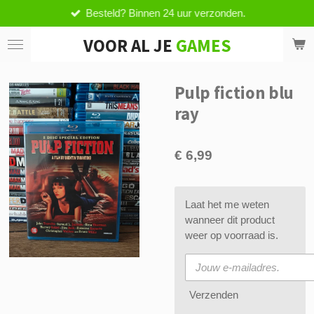
Besteld? Binnen 24 uur verzonden.
Ga
direct
VOOR AL JE
GAMES
naar
de
hoofdinhoud
Pulp fiction blu
ray
€ 6,99
Laat het me weten
wanneer dit product
weer op voorraad is.
Verzenden