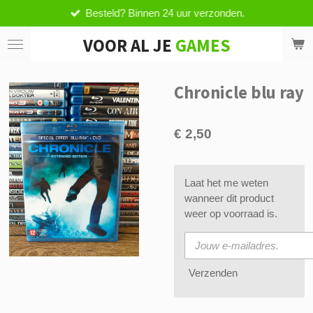
Besteld? Binnen 24 uur verzonden.
Ga
direct
VOOR AL JE
GAMES
naar
de
hoofdinhoud
Chronicle blu ray
€ 2,50
Laat het me weten
wanneer dit product
weer op voorraad is.
Verzenden